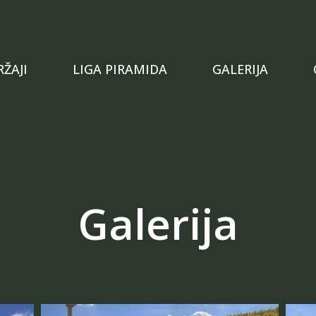
Tenis
ŽAJI
LIGA PIRAMIDA
GALERIJA
Prostor za proslave
Stolni tenis
Privatna teretana
Padel
Galerija