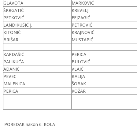
GLAVOTA
MARKOVIĆ
ŠKRGATIĆ
KREVELJ
PETKOVIĆ
FEJZAGIĆ
LANDIKUŠIĆ J.
PETROVIĆ
KITONIĆ
KRAJNOVIĆ
BRIŠAR
MUSTAPIĆ
KARDAŠIĆ
PERICA
PALIKUĆA
BULOVIĆ
ADANIĆ
VLAIĆ
PEVEC
BALIJA
MALENICA
ŠOBAK
PERICA
KOŽAR
POREDAK nakon 6. KOLA