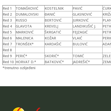
Red 1
TOMAŠKOVIĆ
KOSTELNIK
PAVIĆ
ĆUR
Red 2
DUMALOVSKI
ĐANIĆ
GLASNOVIĆ
KRIŽ
Red 3
RUSSO
BERTOVIĆ
JURKOVIĆ
PLAN
Red 4
GLAVOTA
KREVELJ
LANDIKUŠIĆ J.
PETK
Red 5
MARKOVIĆ
ŠKRGATIĆ
FEJZAGIĆ
PETR
Red 6
MALENICA
KOŽAR
VLAIĆ
PERI
Red 7
TRONŠEK*
KARDAŠIĆ
BULOVIĆ
ADA
Red 8
Red 9
PERIĆ*
SKORIĆ*
TOMIĆ
ZELE
Red 10
HORVAT D.*
BATKOVIĆ*
JADREŠIĆ*
ZEML
*trenutno ozlijeđeni