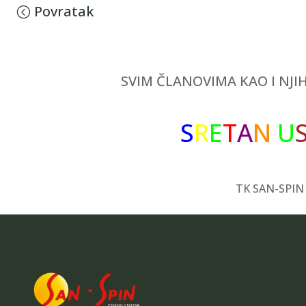
Povratak
SVIM ČLANOVIMA KAO I NJI
S
R
E
T
A
N
U
TK SAN-SPIN