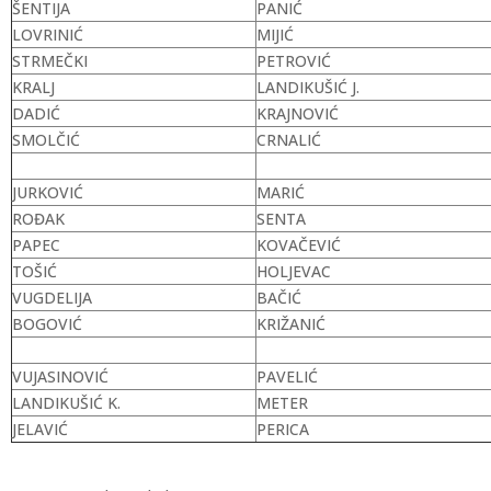
ŠENTIJA
PANIĆ
LOVRINIĆ
MIJIĆ
STRMEČKI
PETROVIĆ
KRALJ
LANDIKUŠIĆ J.
DADIĆ
KRAJNOVIĆ
SMOLČIĆ
CRNALIĆ
JURKOVIĆ
MARIĆ
ROĐAK
SENTA
PAPEC
KOVAČEVIĆ
TOŠIĆ
HOLJEVAC
VUGDELIJA
BAČIĆ
BOGOVIĆ
KRIŽANIĆ
VUJASINOVIĆ
PAVELIĆ
LANDIKUŠIĆ K.
METER
JELAVIĆ
PERICA