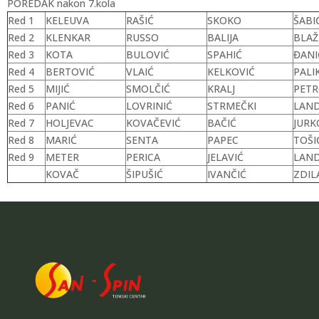
POREDAK nakon 7.kola
Red 1
KELEUVA
RAŠIĆ
SKOKO
ŠABI
Red 2
KLENKAR
RUSSO
BALIJA
BLAŽ
Red 3
KOTA
BULOVIĆ
SPAHIĆ
ĐANI
Red 4
BERTOVIĆ
VLAIĆ
KELKOVIĆ
PALI
Red 5
MIJIĆ
SMOLČIĆ
KRALJ
PETR
Red 6
PANIĆ
LOVRINIĆ
STRMEČKI
LAND
Red 7
HOLJEVAC
KOVAČEVIĆ
BAČIĆ
JURK
Red 8
MARIĆ
SENTA
PAPEC
TOŠI
Red 9
METER
PERICA
JELAVIĆ
LAND
KOVAČ
ŠIPUŠIĆ
IVANČIĆ
ZDIL