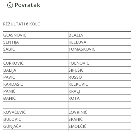
Povratak
REZULTATI 6.KOLO
GLASNOVIĆ
BLAŽEV
ŠENTIJA
KELEUVA
ŠABIĆ
TOMAŠKOVIĆ
ĆURKOVIĆ
FOLNOVIĆ
BALIJA
ŠIPUŠIĆ
PAVIĆ
RUSSO
KARDAŠIĆ
KELKOVIĆ
PANIĆ
KRALJ
ĐANIĆ
KOTA
KOVAČEVIĆ
LOVRINIĆ
BULOVIĆ
SPAHIĆ
GUNJAČA
SMOLČIĆ