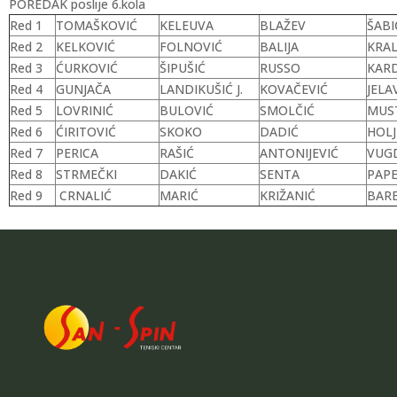
POREDAK poslije 6.kola
Red 1
TOMAŠKOVIĆ
KELEUVA
BLAŽEV
ŠABI
Red 2
KELKOVIĆ
FOLNOVIĆ
BALIJA
KRAL
Red 3
ĆURKOVIĆ
ŠIPUŠIĆ
RUSSO
KARD
Red 4
GUNJAČA
LANDIKUŠIĆ J.
KOVAČEVIĆ
JELA
Red 5
LOVRINIĆ
BULOVIĆ
SMOLČIĆ
MUS
Red 6
ĆIRITOVIĆ
SKOKO
DADIĆ
HOLJ
Red 7
PERICA
RAŠIĆ
ANTONIJEVIĆ
VUGD
Red 8
STRMEČKI
DAKIĆ
SENTA
PAP
Red 9
CRNALIĆ
MARIĆ
KRIŽANIĆ
BAR