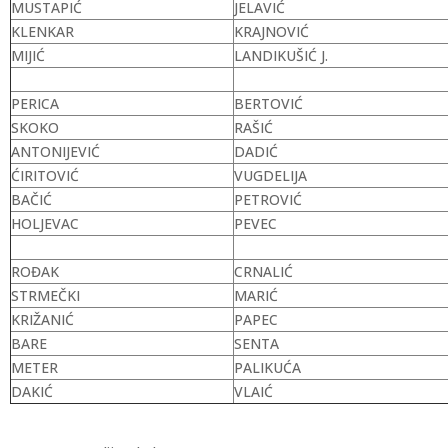
MUSTAPIĆ
JELAVIĆ
KLENKAR
KRAJNOVIĆ
MIJIĆ
LANDIKUŠIĆ J.
PERICA
BERTOVIĆ
SKOKO
RAŠIĆ
ANTONIJEVIĆ
DADIĆ
ĆIRITOVIĆ
VUGDELIJA
BAČIĆ
PETROVIĆ
HOLJEVAC
PEVEC
ROĐAK
CRNALIĆ
STRMEČKI
MARIĆ
KRIŽANIĆ
PAPEC
BARE
SENTA
METER
PALIKUĆA
DAKIĆ
VLAIĆ