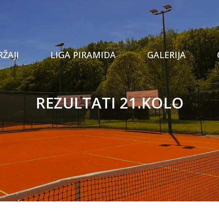
Tenis
ŽAJI
LIGA PIRAMIDA
GALERIJA
Prostor za proslave
Stolni tenis
REZULTATI 21.KOLO
Privatna teretana
Padel