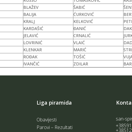
RUSSO
TOMAŠKOVIĆ
RAŠ
BLAŽEV
ŠABIĆ
ŠEN
BALIJA
ĆURKOVIĆ
BER
KRALJ
KELKOVIĆ
PET
KARDAŠIĆ
ĐANIĆ
DAK
JELAVIĆ
CRNALIĆ
JUR
LOVRINIĆ
VLAIĆ
DAD
KLENKAR
MARIĆ
STR
ROĐAK
TOŠIĆ
VUJ
IVANČIĆ
ZDILAR
BAR
Liga piramida
Konta
san-spi
Obavijesti
+38591
Parovi – Rezultati
+38512