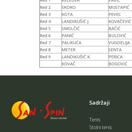
Red 1
KELEUVA
PAVIĆ
Red 2
SKOKO
MUSTAPIĆ
Red 3
KOTA
PEVEC
Red 4
LANDIKUŠIĆ J.
KOVAČEVIĆ
Red 5
SMOLČIĆ
BAČIĆ
Red 6
PANIĆ
BULOVIĆ
Red 7
PALIKUĆA
VUGDELIJA
Red 8
METER
SENTA
Red 9
LANDIKUŠIĆ K.
PERICA
KOVAČ
BOGOVIĆ
Sadržaji
Tenis
Stolni tenis