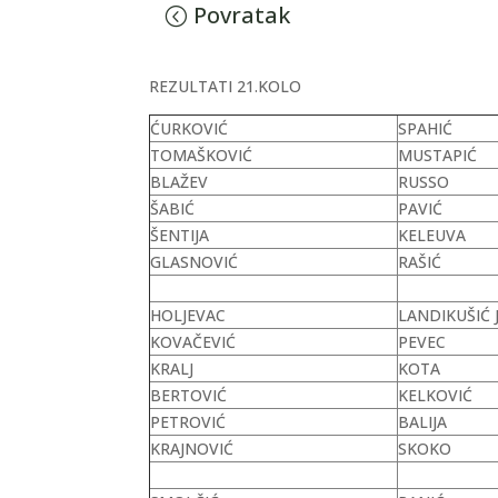
Povratak
REZULTATI 21.KOLO
ĆURKOVIĆ
SPAHIĆ
TOMAŠKOVIĆ
MUSTAPIĆ
BLAŽEV
RUSSO
ŠABIĆ
PAVIĆ
ŠENTIJA
KELEUVA
GLASNOVIĆ
RAŠIĆ
HOLJEVAC
LANDIKUŠIĆ J
KOVAČEVIĆ
PEVEC
KRALJ
KOTA
BERTOVIĆ
KELKOVIĆ
PETROVIĆ
BALIJA
KRAJNOVIĆ
SKOKO