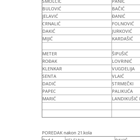
SMOLČIĆ
PANIĆ
BULOVIĆ
BAČIĆ
JELAVIĆ
ĐANIĆ
CRNALIĆ
FOLNOVIĆ
DAKIĆ
JURKOVIĆ
MIJIĆ
KARDAŠIĆ
METER
ŠIPUŠIĆ
ROĐAK
LOVRINIĆ
KLENKAR
VUGDELIJA
SENTA
VLAIĆ
DADIĆ
STRMEČKI
PAPEC
PALIKUĆA
MARIĆ
LANDIKUŠIĆ 
POREDAK nakon 21.kola