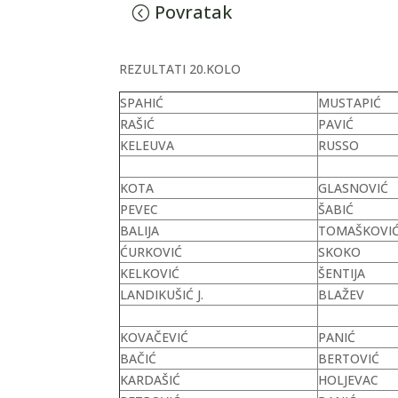
Povratak
REZULTATI 20.KOLO
SPAHIĆ
MUSTAPIĆ
RAŠIĆ
PAVIĆ
KELEUVA
RUSSO
KOTA
GLASNOVIĆ
PEVEC
ŠABIĆ
BALIJA
TOMAŠKOVI
ĆURKOVIĆ
SKOKO
KELKOVIĆ
ŠENTIJA
LANDIKUŠIĆ J.
BLAŽEV
KOVAČEVIĆ
PANIĆ
BAČIĆ
BERTOVIĆ
KARDAŠIĆ
HOLJEVAC