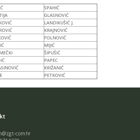
IĆ
SPAHIĆ
TIJA
GLASNOVIĆ
KOVIĆ
LANDIKUŠIĆ J.
ROVIĆ
KRAJNOVIĆ
KOVIĆ
FOLNOVIĆ
IĆ
MIJIĆ
MEČKI
ŠIPUŠIĆ
IĆ
PAPEC
ASINOVIĆ
KRIŽANIĆ
E
PETKOVIĆ
kt
n@zg.t-com.hr