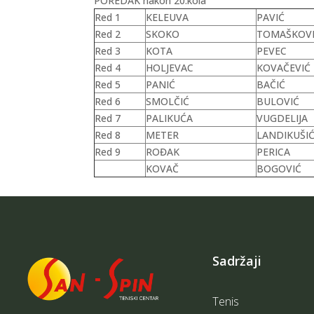
POREDAK nakon 20.kola
Red 1
KELEUVA
PAVIĆ
Red 2
SKOKO
TOMAŠKOV
Red 3
KOTA
PEVEC
Red 4
HOLJEVAC
KOVAČEVIĆ
Red 5
PANIĆ
BAČIĆ
Red 6
SMOLČIĆ
BULOVIĆ
Red 7
PALIKUĆA
VUGDELIJA
Red 8
METER
LANDIKUŠIĆ
Red 9
ROĐAK
PERICA
KOVAČ
BOGOVIĆ
Sadržaji
Tenis