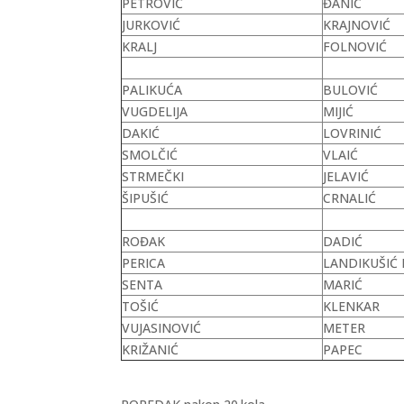
PETROVIĆ
ĐANIĆ
JURKOVIĆ
KRAJNOVIĆ
KRALJ
FOLNOVIĆ
PALIKUĆA
BULOVIĆ
VUGDELIJA
MIJIĆ
DAKIĆ
LOVRINIĆ
SMOLČIĆ
VLAIĆ
STRMEČKI
JELAVIĆ
ŠIPUŠIĆ
CRNALIĆ
ROĐAK
DADIĆ
PERICA
LANDIKUŠIĆ 
SENTA
MARIĆ
TOŠIĆ
KLENKAR
VUJASINOVIĆ
METER
KRIŽANIĆ
PAPEC