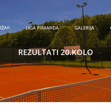
Tenis
ŽAJI
LIGA PIRAMIDA
GALERIJA
Prostor za proslave
Stolni tenis
REZULTATI 20.KOLO
Privatna teretana
Padel