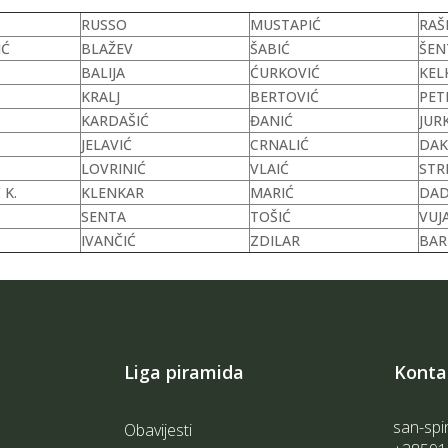
RUSSO
MUSTAPIĆ
RAŠ
IĆ
BLAŽEV
ŠABIĆ
ŠEN
BALIJA
ĆURKOVIĆ
KEL
KRALJ
BERTOVIĆ
PET
KARDAŠIĆ
ĐANIĆ
JUR
JELAVIĆ
CRNALIĆ
DAK
LOVRINIĆ
VLAIĆ
STR
 K.
KLENKAR
MARIĆ
DAD
SENTA
TOŠIĆ
VUJ
IVANČIĆ
ZDILAR
BAR
Liga piramida
Konta
san-spi
Obavijesti