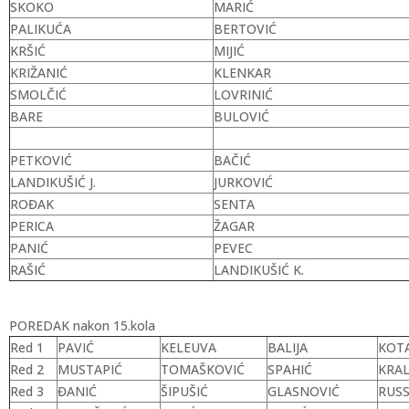
SKOKO
MARIĆ
PALIKUĆA
BERTOVIĆ
KRŠIĆ
MIJIĆ
KRIŽANIĆ
KLENKAR
SMOLČIĆ
LOVRINIĆ
BARE
BULOVIĆ
PETKOVIĆ
BAČIĆ
LANDIKUŠIĆ J.
JURKOVIĆ
ROĐAK
SENTA
PERICA
ŽAGAR
PANIĆ
PEVEC
RAŠIĆ
LANDIKUŠIĆ K.
POREDAK nakon 15.kola
Red 1
PAVIĆ
KELEUVA
BALIJA
KOT
Red 2
MUSTAPIĆ
TOMAŠKOVIĆ
SPAHIĆ
KRAL
Red 3
ĐANIĆ
ŠIPUŠIĆ
GLASNOVIĆ
RUS