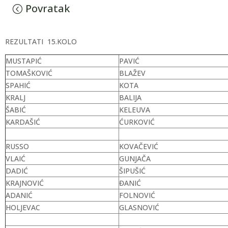
Povratak
REZULTATI 15.KOLO
MUSTAPIĆ
PAVIĆ
TOMAŠKOVIĆ
BLAŽEV
SPAHIĆ
KOTA
KRALJ
BALIJA
ŠABIĆ
KELEUVA
KARDAŠIĆ
ĆURKOVIĆ
RUSSO
KOVAČEVIĆ
VLAIĆ
GUNJAČA
DADIĆ
ŠIPUŠIĆ
KRAJNOVIĆ
ĐANIĆ
ADANIĆ
FOLNOVIĆ
HOLJEVAC
GLASNOVIĆ