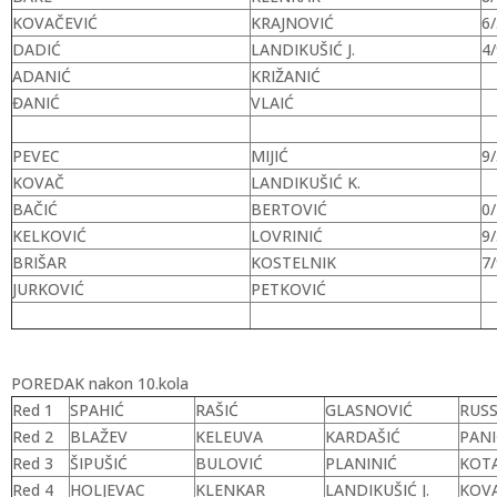
KOVAČEVIĆ
KRAJNOVIĆ
6/
DADIĆ
LANDIKUŠIĆ J.
4/
ADANIĆ
KRIŽANIĆ
ĐANIĆ
VLAIĆ
PEVEC
MIJIĆ
9/
KOVAČ
LANDIKUŠIĆ K.
BAČIĆ
BERTOVIĆ
0/
KELKOVIĆ
LOVRINIĆ
9/
BRIŠAR
KOSTELNIK
7/
JURKOVIĆ
PETKOVIĆ
POREDAK nakon 10.kola
Red 1
SPAHIĆ
RAŠIĆ
GLASNOVIĆ
RUS
Red 2
BLAŽEV
KELEUVA
KARDAŠIĆ
PANI
Red 3
ŠIPUŠIĆ
BULOVIĆ
PLANINIĆ
KOT
Red 4
HOLJEVAC
KLENKAR
LANDIKUŠIĆ J.
KOV