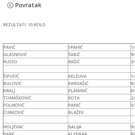
Povratak
REZULTATI 10.KOLO
PAVIĆ
SPAHIĆ
1/
GLASNOVIĆ
ŠABIĆ
9/
RUSSO
RAŠIĆ
3/
ŠIPUŠIĆ
KELEUVA
1/
BULOVIĆ
KARDAŠIĆ
8/
KRALJ
PLANINIĆ
6/
TOMAŠKOVIĆ
KOTA
2/
FOLNOVIĆ
PANIĆ
5/
ĆURKOVIĆ
BLAŽEV
HOLJEVAC
BALIJA
9/
BARE
KLENKAR
8/