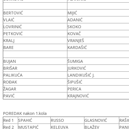
BERTOVIĆ
MIJIĆ
VLAIĆ
ADANIĆ
LOVRINIĆ
SKOKO
PETKOVIĆ
KOVAČ
KRALJ
VRANJEŠ
BARE
KARDAŠIĆ
BUJAN
ŠUMIGA
BRIŠAR
JURKOVIĆ
PALIKUĆA
LANDIKUŠIĆ J.
ROĐAK
ŠIPUŠIĆ
ŽAGAR
PERICA
PAVIĆ
KRAJNOVIĆ
POREDAK nakon 1.kola
Red 1
SPAHIĆ
RUSSO
GLASNOVIĆ
RAŠI
Red 2
MUSTAPIĆ
KELEUVA
BLAŽEV
PANI