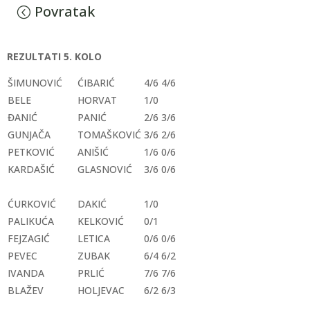
Povratak
REZULTATI 5. KOLO
ŠIMUNOVIĆ
ĆIBARIĆ
4/6 4/6
BELE
HORVAT
1/0
ĐANIĆ
PANIĆ
2/6 3/6
GUNJAČA
TOMAŠKOVIĆ
3/6 2/6
PETKOVIĆ
ANIŠIĆ
1/6 0/6
KARDAŠIĆ
GLASNOVIĆ
3/6 0/6
ĆURKOVIĆ
DAKIĆ
1/0
PALIKUĆA
KELKOVIĆ
0/1
FEJZAGIĆ
LETICA
0/6 0/6
PEVEC
ZUBAK
6/4 6/2
IVANDA
PRLIĆ
7/6 7/6
BLAŽEV
HOLJEVAC
6/2 6/3