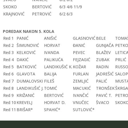
SKOKO
BERTOVIĆ
6/3 4/6 11/9
KRAJNOVIĆ
PETROVIĆ
6/2 6/3
POREDAK NAKON 5. KOLA
Red 1
PANIĆ
ANIŠIĆ
GLASNOVIĆ
BELE
TOMA
Red 2
ŠIMUNOVIĆ
HORVAT
ĐANIĆ
GUNJAČA
PETKO
Red 3
KELKOVIĆ
IVANDA
PEVEC
BLAŽEV
LETIC
Red 4
DAKIĆ
PALIKUĆA
FEJZAGIĆ
ZUBAK
PRLIĆ
Red 5
BATKOVIĆ
LANDIKUŠIĆ K.
KOŽAR
RADIN
RUSS
Red 6
GLAVOTA
BALIJA
FURLAN
JADREŠIĆ
SALOP
Red 7
DUMALOVSKI
FILEŠ
ZEMLJIĆ
PALIĆ
MUSTA
Red 8
LANDIKUŠIĆ J.
TOMIĆ
MACUKIĆ
TRONŠEK
ŠKRGA
Red 9
KRIŽANIĆ
BERTOVIĆ
IVANČIĆ
PAVIĆ T.
PETRO
Red 10
KREVELJ
HORVAT D.
VNUČEC
ŠVACO
SKOK
Red 11
BRIŠAR*
SPAHIĆ*
SUTLOVIĆ*