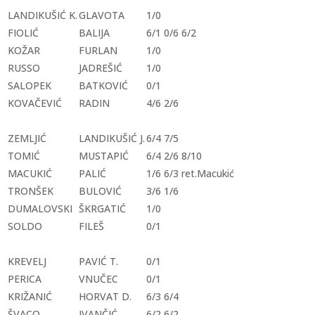
LANDIKUŠIĆ K.
GLAVOTA
1/0
FIOLIĆ
BALIJA
6/1 0/6 6/2
KOŽAR
FURLAN
1/0
RUSSO
JADREŠIĆ
1/0
SALOPEK
BATKOVIĆ
0/1
KOVAČEVIĆ
RADIN
4/6 2/6
ZEMLJIĆ
LANDIKUŠIĆ J.
6/4 7/5
TOMIĆ
MUSTAPIĆ
6/4 2/6 8/10
MACUKIĆ
PALIĆ
1/6 6/3 ret.Macukić
TRONŠEK
BULOVIĆ
3/6 1/6
DUMALOVSKI
ŠKRGATIĆ
1/0
SOLDO
FILEŠ
0/1
KREVELJ
PAVIĆ T.
0/1
PERICA
VNUČEC
0/1
KRIŽANIĆ
HORVAT D.
6/3 6/4
ŠVACO
IVANČIĆ
6/2 6/2