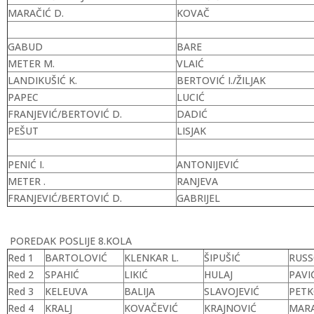
MARAČIĆ D.
KOVAČ
GABUD
BARE
METER M.
VLAIĆ
LANDIKUŠIĆ K.
BERTOVIĆ I./ŽILJAK
PAPEC
LUCIĆ
FRANJEVIĆ/BERTOVIĆ D.
DADIĆ
PEŠUT
LISJAK
PENIĆ I.
ANTONIJEVIĆ
METER .
RANJEVA
FRANJEVIĆ/BERTOVIĆ D.
GABRIJEL
POREDAK POSLIJE 8.KOLA
Red 1
BARTOLOVIĆ
KLENKAR L.
ŠIPUŠIĆ
RUS
Red 2
SPAHIĆ
LIKIĆ
HULAJ
PAVI
Red 3
KELEUVA
BALIJA
SLAVOJEVIĆ
PETK
Red 4
KRALJ
KOVAČEVIĆ
KRAJNOVIĆ
MARA