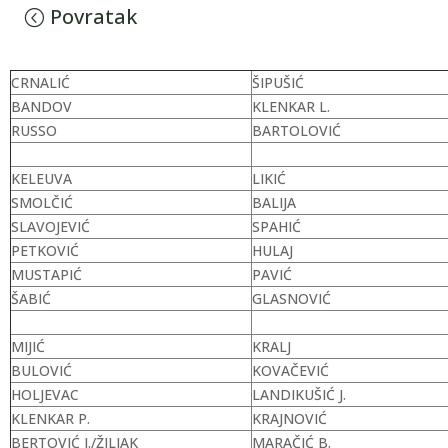
Povratak
CRNALIĆ
ŠIPUŠIĆ
BANDOV
KLENKAR L.
RUSSO
BARTOLOVIĆ
KELEUVA
LIKIĆ
SMOLČIĆ
BALIJA
SLAVOJEVIĆ
SPAHIĆ
PETKOVIĆ
HULAJ
MUSTAPIĆ
PAVIĆ
ŠABIĆ
GLASNOVIĆ
MIJIĆ
KRALJ
BULOVIĆ
KOVAČEVIĆ
HOLJEVAC
LANDIKUŠIĆ J.
KLENKAR P.
KRAJNOVIĆ
BERTOVIĆ I./ŽILJAK
MARAČIĆ B.