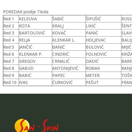
POREDAK poslije 7.kola
Red 1
KELEUVA
ŠABIĆ
ŠIPUŠIĆ
RUS
Red 2
KOTA
KRALJ
LIKIĆ
ŠENT
Red 3
BARTOLOVIĆ
KOVAČ
PANIĆ
SLAV
Red 4
RELJA
KLENKAR L.
HOLJEVAC
BALI
Red 5
JANČIĆ
ĐANIĆ
BULOVIĆ
MIJIĆ
Red 6
KLENKAR P.
CINDRIĆ
FOLNOVIĆ
KRIŽ
Red 7
GREGOV
CRNALIĆ
DADIĆ
BARE
Red 8
GABUD
ANTONIJEVIĆ
ROĐAK
RANJ
Red 9
BABIĆ
PAPEC
METER
TOŠI
Red 10
IVAS
ĆURKOVIĆ
PEŠUT
FRAN