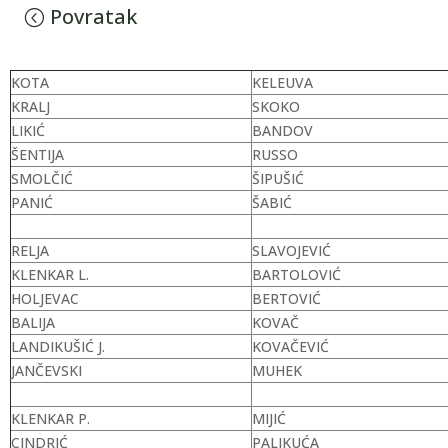
Povratak
KOTA
KELEUVA
KRALJ
SKOKO
LIKIĆ
BANDOV
ŠENTIJA
RUSSO
SMOLČIĆ
ŠIPUŠIĆ
PANIĆ
ŠABIĆ
RELJA
SLAVOJEVIĆ
KLENKAR L.
BARTOLOVIĆ
HOLJEVAC
BERTOVIĆ
BALIJA
KOVAČ
LANDIKUŠIĆ J.
KOVAČEVIĆ
JANČEVSKI
MUHEK
KLENKAR P.
MIJIĆ
CINDRIĆ
PALIKUĆA