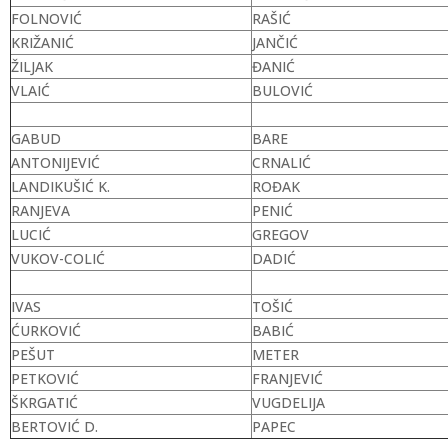
FOLNOVIĆ
RAŠIĆ
KRIŽANIĆ
JANČIĆ
ŽILJAK
ĐANIĆ
VLAIĆ
BULOVIĆ
GABUD
BARE
ANTONIJEVIĆ
CRNALIĆ
LANDIKUŠIĆ K.
ROĐAK
RANJEVA
PENIĆ
LUCIĆ
GREGOV
VUKOV-COLIĆ
DADIĆ
IVAS
TOŠIĆ
ĆURKOVIĆ
BABIĆ
PEŠUT
METER
PETKOVIĆ
FRANJEVIĆ
ŠKRGATIĆ
VUGDELIJA
BERTOVIĆ D.
PAPEC