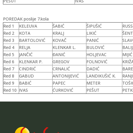
PEŠUT
IVAS
POREDAK poslije 7.kola
Red 1
KELEUVA
ŠABIĆ
ŠIPUŠIĆ
RUS
Red 2
KOTA
KRALJ
LIKIĆ
ŠENT
Red 3
BARTOLOVIĆ
KOVAČ
PANIĆ
SLAV
Red 4
RELJA
KLENKAR L.
BULOVIĆ
BALI
Red 5
JANČIĆ
ĐANIĆ
HOLJEVAC
MIJIĆ
Red 6
KLENKAR P.
GREGOV
FOLNOVIĆ
KRIŽ
Red 7
CINDRIĆ
CRNALIĆ
DADIĆ
BARE
Red 8
GABUD
ANTONIJEVIĆ
LANDIKUŠIĆ K.
RANJ
Red 9
BABIĆ
PAPEC
METER
TOŠI
Red 10
IVAS
ĆURKOVIĆ
PEŠUT
PETK