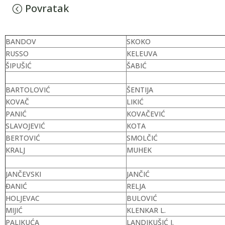
Povratak
BANDOV
SKOKO
RUSSO
KELEUVA
ŠIPUŠIĆ
ŠABIĆ
BARTOLOVIĆ
ŠENTIJA
KOVAČ
LIKIĆ
PANIĆ
KOVAČEVIĆ
SLAVOJEVIĆ
KOTA
BERTOVIĆ
SMOLČIĆ
KRALJ
MUHEK
JANČEVSKI
JANČIĆ
ĐANIĆ
RELJA
HOLJEVAC
BULOVIĆ
MIJIĆ
KLENKAR L.
PALIKUĆA
LANDIKUŠIĆ J.