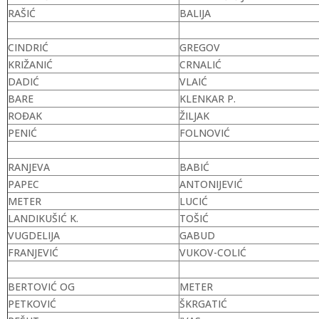
RAŠIĆ
BALIJA
CINDRIĆ
GREGOV
KRIŽANIĆ
CRNALIĆ
DADIĆ
VLAIĆ
BARE
KLENKAR P.
ROĐAK
ŽILJAK
PENIĆ
FOLNOVIĆ
RANJEVA
BABIĆ
PAPEC
ANTONIJEVIĆ
METER
LUCIĆ
LANDIKUŠIĆ K.
TOŠIĆ
VUGDELIJA
GABUD
FRANJEVIĆ
VUKOV-COLIĆ
BERTOVIĆ OG
METER
PETKOVIĆ
ŠKRGATIĆ