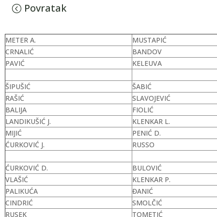
Povratak
METER A.
MUSTAPIĆ
CRNALIĆ
BANDOV
PAVIĆ
KELEUVA
ŠIPUŠIĆ
ŠABIĆ
RAŠIĆ
SLAVOJEVIĆ
BALIJA
FIOLIĆ
LANDIKUŠIĆ J.
KLENKAR L.
MIJIĆ
PENIĆ D.
ĆURKOVIĆ J.
RUSSO
ĆURKOVIĆ D.
BULOVIĆ
VLAŠIĆ
KLENKAR P.
PALIKUĆA
ĐANIĆ
CINDRIĆ
SMOLČIĆ
RUSEK
TOMETIĆ