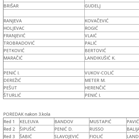
BRIŠAR
GUDELJ
RANJEVA
KOVAČEVIĆ
HOLJEVAC
ROGIĆ
FRANJEVIĆ
VLAIĆ
TROBRADOVIĆ
PALIĆ
PETKOVIĆ
BERTOVIĆ
MARAČIĆ
LANDIKUŠIĆ K.
PENIĆ I.
VUKOV-COLIĆ
DEREŽIĆ
METER M.
PEŠUT
HERENČIĆ
ŠTURLIĆ
PENIĆ I.
POREDAK nakon 3.kola
Red 1
KELEUVA
BANDOV
MUSTAPIĆ
PAVIĆ
Red 2
ŠIPUŠIĆ
PENIĆ D.
RUSSO
BALIJ
Red 3
ŠABIĆ
SLAVOJEVIĆ
FIOLIĆ
LANDI