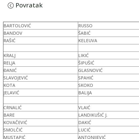
Povratak
BARTOLOVIĆ
RUSSO
BANDOV
ŠABIĆ
RAŠIĆ
KELEUVA
KRALJ
LIKIĆ
RELJA
ŠIPUŠIĆ
ĐANIĆ
GLASNOVIĆ
SLAVOJEVIĆ
SPAHIĆ
KOTA
SKOKO
JELAVIĆ
BALIJA
CRNALIĆ
VLAIĆ
BARE
LANDIKUŠIĆ J.
KOVAČEVIĆ
DAKIĆ
SMOLČIĆ
LUCIĆ
MUSTAPIĆ
ANTONIJEVIĆ