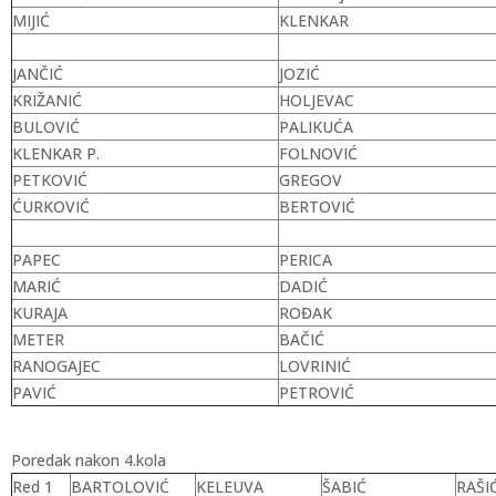
MIJIĆ
KLENKAR
JANČIĆ
JOZIĆ
KRIŽANIĆ
HOLJEVAC
BULOVIĆ
PALIKUĆA
KLENKAR P.
FOLNOVIĆ
PETKOVIĆ
GREGOV
ĆURKOVIĆ
BERTOVIĆ
PAPEC
PERICA
MARIĆ
DADIĆ
KURAJA
ROĐAK
METER
BAČIĆ
RANOGAJEC
LOVRINIĆ
PAVIĆ
PETROVIĆ
Poredak nakon 4.kola
Red 1
BARTOLOVIĆ
KELEUVA
ŠABIĆ
RAŠI