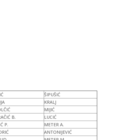
IĆ
ŠIPUŠIĆ
IJA
KRALJ
LČIĆ
MIJIĆ
AČIĆ B.
LUCIĆ
Ć P.
METER A.
DRIĆ
ANTONIJEVIĆ
BUD
METER M.