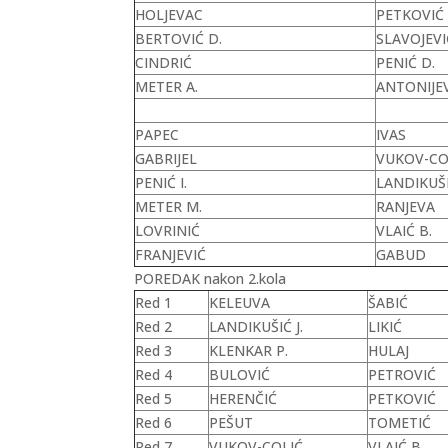
HOLJEVAC
PETKOVIĆ
BERTOVIĆ D.
SLAVOJEVI
CINDRIĆ
PENIĆ D.
METER A.
ANTONIJE
PAPEC
IVAS
GABRIJEL
VUKOV-CO
PENIĆ I.
LANDIKUŠI
METER M.
RANJEVA
LOVRINIĆ
VLAIĆ B.
FRANJEVIĆ
GABUD
POREDAK nakon 2.kola
Red 1
KELEUVA
ŠABIĆ
Red 2
LANDIKUŠIĆ J.
LIKIĆ
Red 3
KLENKAR P.
HULAJ
Red 4
BULOVIĆ
PETROVIĆ
Red 5
HERENČIĆ
PETKOVIĆ
Red 6
PEŠUT
TOMETIĆ
Red 7
VUKOV-COLIĆ
VLAIĆ B.