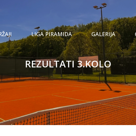
Tenis
ŽAJI
LIGA PIRAMIDA
GALERIJA
Prostor za proslave
Stolni tenis
REZULTATI 3.KOLO
Privatna teretana
Padel