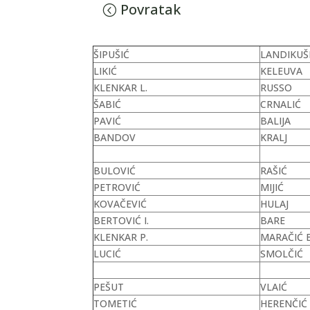
Povratak
ŠIPUŠIĆ
LANDIKUŠI
LIKIĆ
KELEUVA
KLENKAR L.
RUSSO
ŠABIĆ
CRNALIĆ
PAVIĆ
BALIJA
BANDOV
KRALJ
BULOVIĆ
RAŠIĆ
PETROVIĆ
MIJIĆ
KOVAČEVIĆ
HULAJ
BERTOVIĆ I.
BARE
KLENKAR P.
MARAČIĆ B
LUCIĆ
SMOLČIĆ
PEŠUT
VLAIĆ
TOMETIĆ
HERENČIĆ