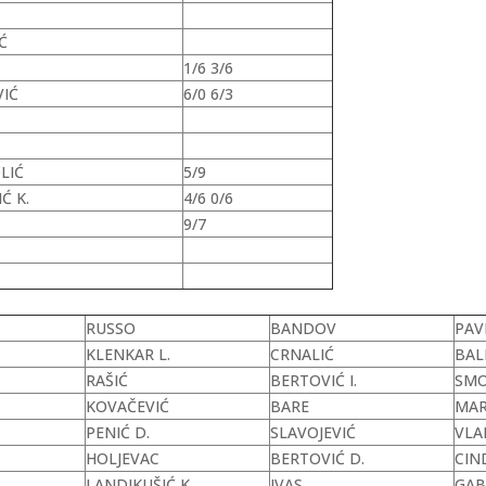
Ć
1/6 3/6
VIĆ
6/0 6/3
LIĆ
5/9
Ć K.
4/6 0/6
9/7
RUSSO
BANDOV
PAV
KLENKAR L.
CRNALIĆ
BAL
RAŠIĆ
BERTOVIĆ I.
SMO
KOVAČEVIĆ
BARE
MAR
PENIĆ D.
SLAVOJEVIĆ
VLAI
HOLJEVAC
BERTOVIĆ D.
CIN
LANDIKUŠIĆ K.
IVAS
GA