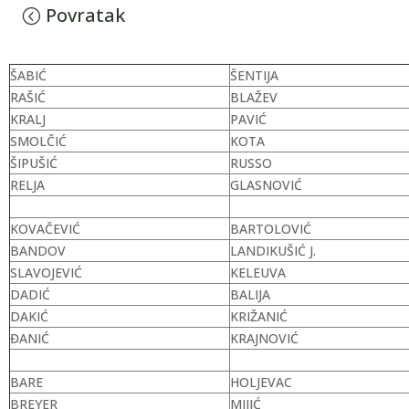
Povratak
ŠABIĆ
ŠENTIJA
RAŠIĆ
BLAŽEV
KRALJ
PAVIĆ
SMOLČIĆ
KOTA
ŠIPUŠIĆ
RUSSO
RELJA
GLASNOVIĆ
KOVAČEVIĆ
BARTOLOVIĆ
BANDOV
LANDIKUŠIĆ J.
SLAVOJEVIĆ
KELEUVA
DADIĆ
BALIJA
DAKIĆ
KRIŽANIĆ
ĐANIĆ
KRAJNOVIĆ
BARE
HOLJEVAC
BREYER
MIJIĆ