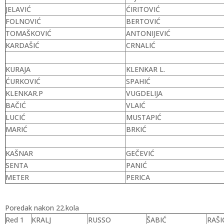
JELAVIĆ
ĆIRITOVIĆ
FOLNOVIĆ
BERTOVIĆ
TOMAŠKOVIĆ
ANTONIJEVIĆ
KARDAŠIĆ
CRNALIĆ
KURAJA
KLENKAR L.
ĆURKOVIĆ
SPAHIĆ
KLENKAR.P
VUGDELIJA
BAČIĆ
VLAIĆ
LUCIĆ
MUSTAPIĆ
MARIĆ
BRKIĆ
KAŠNAR
GEČEVIĆ
SENTA
PANIĆ
METER
PERICA
Poredak nakon 22.kola
Red 1
KRALJ
RUSSO
ŠABIĆ
RAŠI