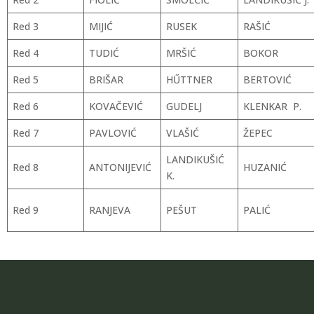
Red 3
MIJIĆ
RUSEK
RAŠIĆ
Red 4
TUDIĆ
MRŠIĆ
BOKOR
Red 5
BRIŠAR
HŰTTNER
BERTOVIĆ
Red 6
KOVAČEVIĆ
GUDELJ
KLENKAR P.
Red 7
PAVLOVIĆ
VLAŠIĆ
ŽEPEC
LANDIKUŠIĆ
Red 8
ANTONIJEVIĆ
HUZANIĆ
K.
Red 9
RANJEVA
PEŠUT
PALIĆ