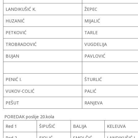
LANDIKUŠIĆ K.
ŽEPEC
HUZANIĆ
MIJALIĆ
PETKOVIĆ
TARLE
TROBRADOVIĆ
VUGDELIJA
BUJAN
PAVLOVIĆ
PENIĆ I.
ŠTURLIĆ
VUKOV-COLIĆ
PALIĆ
PEŠUT
RANJEVA
POREDAK poslije 20.kola
Red 1
ŠIPUŠIĆ
BALIJA
KELEUVA
Red 2
FIOLIĆ
SMOLČIĆ
LANDIKUŠIĆ J.