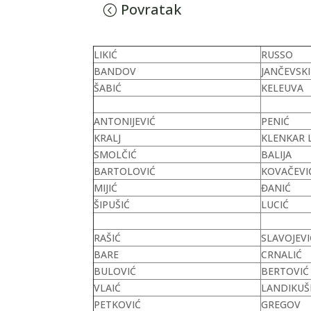
Povratak
LIKIĆ
RUSSO
BANDOV
JANČEVSKI
ŠABIĆ
KELEUVA
ANTONIJEVIĆ
PENIĆ
KRALJ
KLENKAR L
SMOLČIĆ
BALIJA
BARTOLOVIĆ
KOVAČEVI
MIJIĆ
ĐANIĆ
ŠIPUŠIĆ
LUCIĆ
RAŠIĆ
SLAVOJEVI
BARE
CRNALIĆ
BULOVIĆ
BERTOVIĆ
VLAIĆ
LANDIKUŠI
PETKOVIĆ
GREGOV