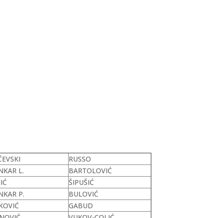
ČEVSKI
RUSSO
NKAR L.
BARTOLOVIĆ
IĆ
ŠIPUŠIĆ
NKAR P.
BULOVIĆ
KOVIĆ
GABUD
NOVIĆ
VUKOV-COLIĆ