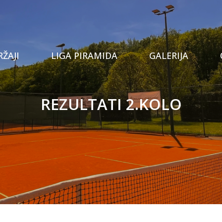
Tenis
ŽAJI
LIGA PIRAMIDA
GALERIJA
Prostor za proslave
Stolni tenis
REZULTATI 2.KOLO
Privatna teretana
Padel