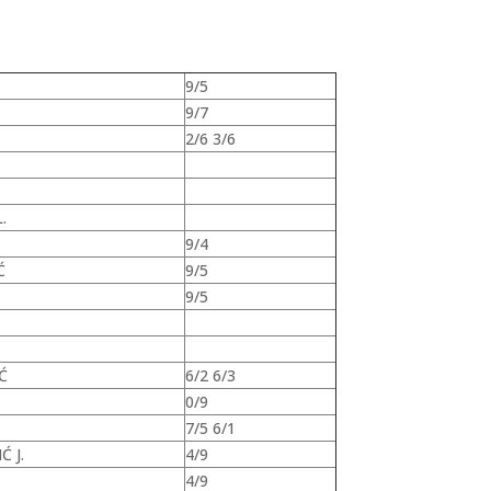
9/5
9/7
2/6 3/6
.
9/4
Ć
9/5
9/5
Ć
6/2 6/3
0/9
7/5 6/1
Ć J.
4/9
4/9