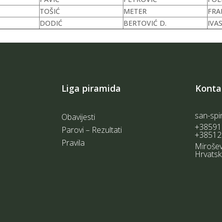
TOŠIĆ
METER
FRA
DODIĆ
BERTOVIĆ D.
IVA
Liga piramida
Konta
san-spi
Obavijesti
+38591
Parovi – Rezultati
+38512
Pravila
Mirošev
Hrvats