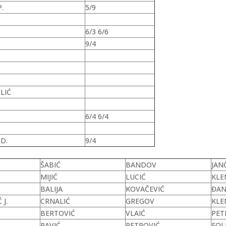
.
5/9
6/3 6/6
9/4
LIĆ
6/4 6/4
D.
9/4
ŠABIĆ
BANDOV
JAN
MIJIĆ
LUCIĆ
KLE
BALIJA
KOVAČEVIĆ
ĐAN
 J.
CRNALIĆ
GREGOV
KLE
BERTOVIĆ
VLAIĆ
PET
PAVIĆ
PETROVIĆ
FOL