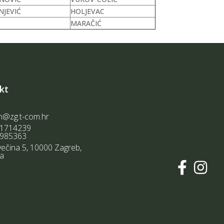
NJEVIĆ
HOLJEVAC
S
MARAČIĆ
kt
n@zg.t-com.hr
1714239
985363
ečina 5, 10000 Zagreb,
ka

