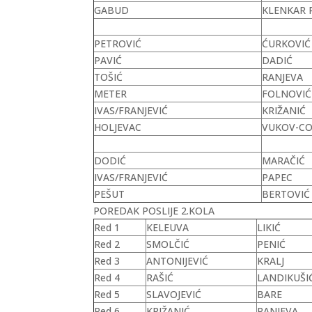
GABUD
KLENKAR P
PETROVIĆ
ĆURKOVIĆ
PAVIĆ
DADIĆ
TOŠIĆ
RANJEVA
METER
FOLNOVIĆ
IVAS/FRANJEVIĆ
KRIŽANIĆ
HOLJEVAC
VUKOV-CO
DODIĆ
MARAČIĆ
IVAS/FRANJEVIĆ
PAPEC
PEŠUT
BERTOVIĆ 
POREDAK POSLIJE 2.KOLA
Red 1
KELEUVA
LIKIĆ
Red 2
SMOLČIĆ
PENIĆ
Red 3
ANTONIJEVIĆ
KRALJ
Red 4
RAŠIĆ
LANDIKUŠIĆ
Red 5
SLAVOJEVIĆ
BARE
Red 6
KRIŽANIĆ
RANJEVA