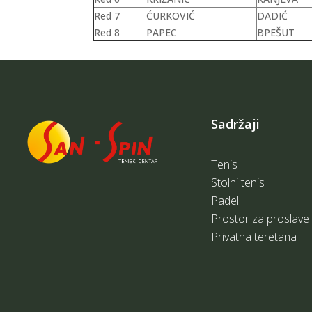
Red 7
ĆURKOVIĆ
DADIĆ
Red 8
PAPEC
BPEŠUT
Sadržaji
Tenis
Stolni tenis
Padel
Prostor za proslave
Privatna teretana