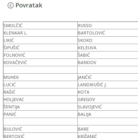
Povratak
SMOLČIĆ
RUSSO
KLENKAR L.
BARTOLOVIĆ
LIKIĆ
SKOKO
ŠIPUŠIĆ
KELEUVA
FOLNOVIĆ
ŠABIĆ
KOVAČEVIĆ
BANDOV
MUHEK
JANČIĆ
LUCIĆ
LANDIKUŠIĆ J.
RAŠIĆ
KOTA
HOLJEVAC
GREGOV
ŠENTIJA
SLAVOJEVIĆ
PANIĆ
BALIJA
BULOVIĆ
BARE
BERTOVIĆ
KRIŽANIĆ