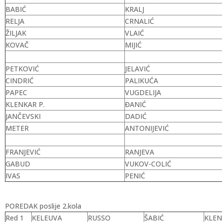
BABIĆ
KRALJ
RELJA
CRNALIĆ
ŽILJAK
VLAIĆ
KOVAČ
MIJIĆ
PETKOVIĆ
JELAVIĆ
CINDRIĆ
PALIKUĆA
PAPEC
VUGDELIJA
KLENKAR P.
ĐANIĆ
JANČEVSKI
DADIĆ
METER
ANTONIJEVIĆ
FRANJEVIĆ
RANJEVA
GABUD
VUKOV-COLIĆ
IVAS
PENIĆ
POREDAK poslije 2.kola
Red 1
KELEUVA
RUSSO
ŠABIĆ
KLEN