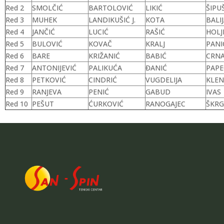
Red 2
SMOLČIĆ
BARTOLOVIĆ
LIKIĆ
ŠIPU
Red 3
MUHEK
LANDIKUŠIĆ J.
KOTA
BALI
Red 4
JANČIĆ
LUCIĆ
RAŠIĆ
HOLJ
Red 5
BULOVIĆ
KOVAČ
KRALJ
PANI
Red 6
BARE
KRIŽANIĆ
BABIĆ
CRNA
Red 7
ANTONIJEVIĆ
PALIKUĆA
ĐANIĆ
PAPE
Red 8
PETKOVIĆ
CINDRIĆ
VUGDELIJA
KLEN
Red 9
RANJEVA
PENIĆ
GABUD
IVAS
Red 10
PEŠUT
ĆURKOVIĆ
RANOGAJEC
ŠKRG