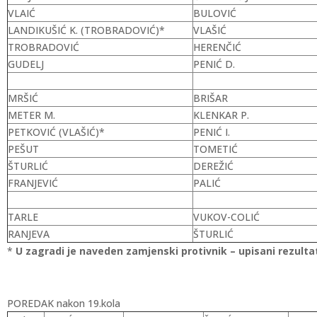
VLAIĆ
BULOVIĆ
LANDIKUŠIĆ K. (TROBRADOVIĆ)*
VLAŠIĆ
TROBRADOVIĆ
HERENČIĆ
GUDELJ
PENIĆ D.
MRŠIĆ
BRIŠAR
METER M.
KLENKAR P.
PETKOVIĆ (VLAŠIĆ)*
PENIĆ I.
PEŠUT
TOMETIĆ
ŠTURLIĆ
DEREŽIĆ
FRANJEVIĆ
PALIĆ
TARLE
VUKOV-COLIĆ
RANJEVA
ŠTURLIĆ
*
U zagradi je naveden zamjenski protivnik – upisani rezulta
POREDAK nakon 19.kola