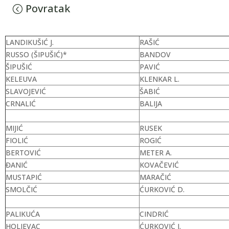
Povratak
LANDIKUŠIĆ J.
RAŠIĆ
RUSSO (ŠIPUŠIĆ)*
BANDOV
ŠIPUŠIĆ
PAVIĆ
KELEUVA
KLENKAR L.
SLAVOJEVIĆ
ŠABIĆ
CRNALIĆ
BALIJA
MIJIĆ
RUSEK
FIOLIĆ
ROGIĆ
BERTOVIĆ
METER A.
ĐANIĆ
KOVAČEVIĆ
MUSTAPIĆ
MARAČIĆ
SMOLČIĆ
ĆURKOVIĆ D.
PALIKUĆA
CINDRIĆ
HOLJEVAC
ĆURKOVIĆ J.