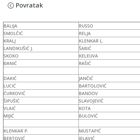
Povratak
BALIJA
RUSSO
SMOLČIĆ
RELJA
KRALJ
KLENKAR L.
LANDIKUŠIĆ J.
ŠABIĆ
SKOKO
KELEUVA
ĐANIĆ
RAŠIĆ
DAKIĆ
JANČIĆ
LUCIĆ
BARTOLOVIĆ
ĆURKOVIĆ
BANDOV
ŠIPUŠIĆ
SLAVOJEVIĆ
VLAIĆ
KOTA
MIJIĆ
BULOVIĆ
KLENKAR P.
MUSTAPIĆ
BERTOVIĆ
JELAVIĆ