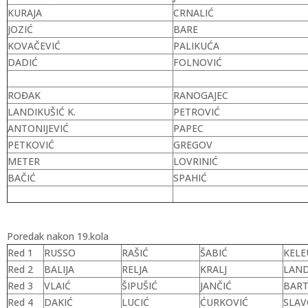
KURAJA
CRNALIĆ
JOZIĆ
BARE
KOVAČEVIĆ
PALIKUĆA
DADIĆ
FOLNOVIĆ
ROĐAK
RANOGAJEC
LANDIKUŠIĆ K.
PETROVIĆ
ANTONIJEVIĆ
PAPEC
PETKOVIĆ
GREGOV
METER
LOVRINIĆ
BAČIĆ
SPAHIĆ
Poredak nakon 19.kola
Red 1
RUSSO
RAŠIĆ
ŠABIĆ
KELE
Red 2
BALIJA
RELJA
KRALJ
LAND
Red 3
VLAIĆ
ŠIPUŠIĆ
JANČIĆ
BART
Red 4
DAKIĆ
LUCIĆ
ĆURKOVIĆ
SLAV