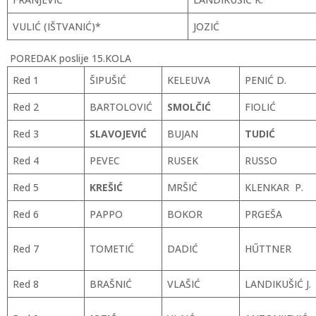
VULIĆ (IŠTVANIĆ)*
JOZIĆ
POREDAK poslije 15.KOLA
Red 1
ŠIPUŠIĆ
KELEUVA
PENIĆ D.
Red 2
BARTOLOVIĆ
SMOLČIĆ
FIOLIĆ
Red 3
SLAVOJEVIĆ
BUJAN
TUDIĆ
Red 4
PEVEC
RUSEK
RUSSO
Red 5
KREŠIĆ
MRŠIĆ
KLENKAR P.
Red 6
PAPPO
BOKOR
PRGEŠA
Red 7
TOMETIĆ
DADIĆ
HŰTTNER
Red 8
BRAŠNIĆ
VLAŠIĆ
LANDIKUŠIĆ J.