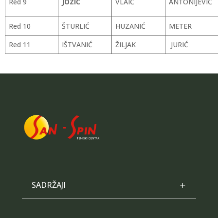
Red 9
JOZIĆ
VLAIĆ
ANTONIJEVIĆ
Red 10
ŠTURLIĆ
HUZANIĆ
METER
Red 11
IŠTVANIĆ
ŽILJAK
JURIĆ
SADRŽAJI