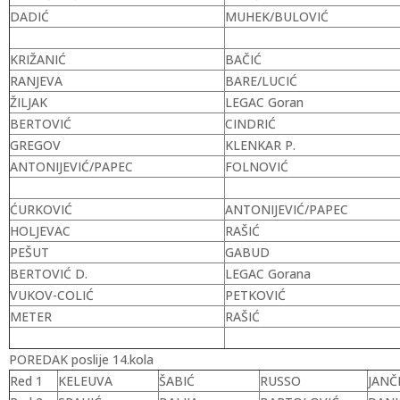
DADIĆ
MUHEK/BULOVIĆ
KRIŽANIĆ
BAČIĆ
RANJEVA
BARE/LUCIĆ
ŽILJAK
LEGAC Goran
BERTOVIĆ
CINDRIĆ
GREGOV
KLENKAR P.
ANTONIJEVIĆ/PAPEC
FOLNOVIĆ
ĆURKOVIĆ
ANTONIJEVIĆ/PAPEC
HOLJEVAC
RAŠIĆ
PEŠUT
GABUD
BERTOVIĆ D.
LEGAC Gorana
VUKOV-COLIĆ
PETKOVIĆ
METER
RAŠIĆ
POREDAK poslije 14.kola
Red 1
KELEUVA
ŠABIĆ
RUSSO
JANČ