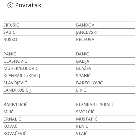
Povratak
ŠIPUŠIĆ
BANDOV
ŠABIĆ
JANČEVSKI
RUSSO
KELEUVA
PANIĆ
ĐANIĆ
GLASNOVIĆ
BALIJA
MUHEK/BULOVIĆ
BLAŽEV
KLENKAR L./KRALJ
SPAHIĆ
SLAVOJEVIĆ
BARTOLOVIĆ
LANDIKUŠIĆ J.
LIKIĆ
BARE/LUCIĆ
KLENKAR L./KRALJ
MIJIĆ
SMOLČIĆ
CRNALIĆ
MUSTAPIĆ
KOVAČ
PENIĆ
KOVAČEVIĆ
VLAIĆ