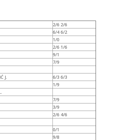
2/6 2/6
6/4 6/2
1/0
2/6 1/6
9/1
7/9
Ć J.
6/3 6/3
1/9
.
7/9
3/9
2/6 4/6
0/1
9/8