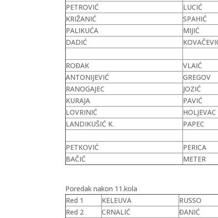
PETROVIĆ
LUCIĆ
KRIŽANIĆ
SPAHIĆ
PALIKUĆA
MIJIĆ
DADIĆ
KOVAČEVI
ROĐAK
VLAIĆ
ANTONIJEVIĆ
GREGOV
RANOGAJEC
JOZIĆ
KURAJA
PAVIĆ
LOVRINIĆ
HOLJEVAC
LANDIKUŠIĆ K.
PAPEC
PETKOVIĆ
PERICA
BAČIĆ
METER
Poredak nakon 11.kola
Red 1
KELEUVA
RUSSO
Red 2
CRNALIĆ
ĐANIĆ