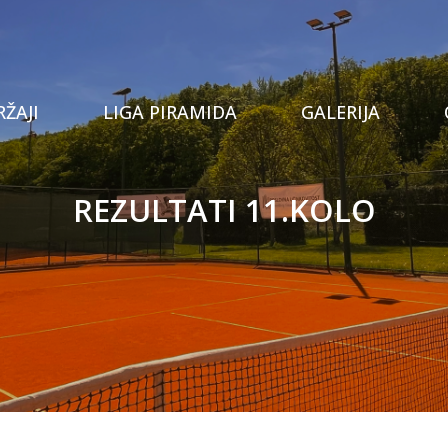
Tenis
ŽAJI
LIGA PIRAMIDA
GALERIJA
Prostor za proslave
Stolni tenis
REZULTATI 11.KOLO
Privatna teretana
Padel