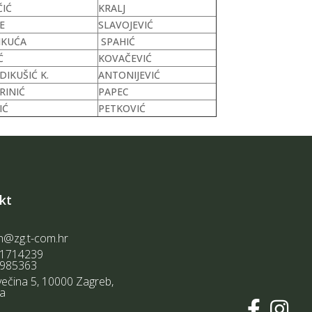
ČIĆ
KRALJ
E
SLAVOJEVIĆ
IKUĆA
SPAHIĆ
Ć
KOVAČEVIĆ
DIKUŠIĆ K.
ANTONIJEVIĆ
RINIĆ
PAPEC
IĆ
PETKOVIĆ
kt
n@zg.t-com.hr
1714239
985363
ečina 5, 10000 Zagreb,
ka

