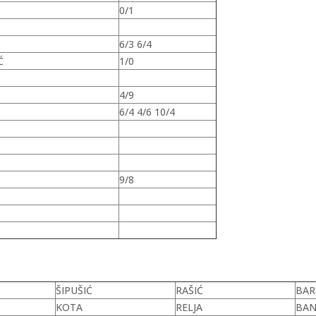
0/1
6/3 6/4
Ć
1/0
4/9
6/4 4/6 10/4
9/8
ŠIPUŠIĆ
RAŠIĆ
BAR
KOTA
RELJA
BA