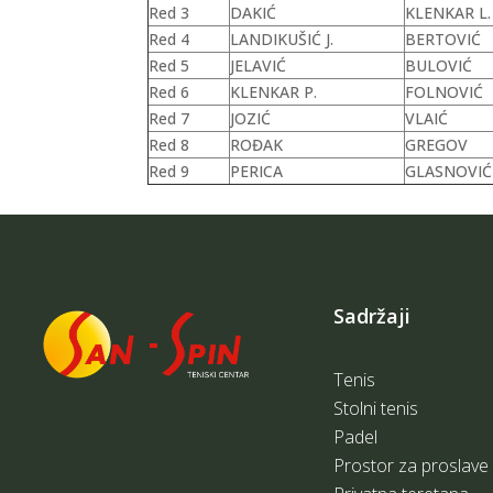
Red 3
DAKIĆ
KLENKAR L.
Red 4
LANDIKUŠIĆ J.
BERTOVIĆ
Red 5
JELAVIĆ
BULOVIĆ
Red 6
KLENKAR P.
FOLNOVIĆ
Red 7
JOZIĆ
VLAIĆ
Red 8
ROĐAK
GREGOV
Red 9
PERICA
GLASNOVIĆ
Sadržaji
Tenis
Stolni tenis
Padel
Prostor za proslave