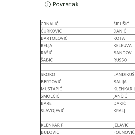
Povratak
CRNALIĆ
ŠIPUŠIĆ
ĆURKOVIĆ
ĐANIĆ
BARTOLOVIĆ
KOTA
RELJA
KELEUVA
RAŠIĆ
BANDOV
ŠABIĆ
RUSSO
SKOKO
LANDIKUŠI
BERTOVIĆ
BALIJA
MUSTAPIĆ
KLENKAR L
SMOLČIĆ
JANČIĆ
BARE
DAKIĆ
SLAVOJEVIĆ
KRALJ
KLENKAR P.
JELAVIĆ
BULOVIĆ
FOLNOVIĆ