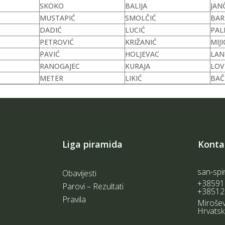
SKOKO
BALIJA
JAN
MUSTAPIĆ
SMOLČIĆ
BAR
DADIĆ
LUCIĆ
PAL
PETROVIĆ
KRIŽANIĆ
MIJI
PAVIĆ
HOLJEVAC
LAN
RANOGAJEC
KURAJA
LOV
METER
LIKIĆ
BAČ
Liga piramida
Konta
san-spi
Obavijesti
+38591
Parovi – Rezultati
+38512
Pravila
Mirošev
Hrvats