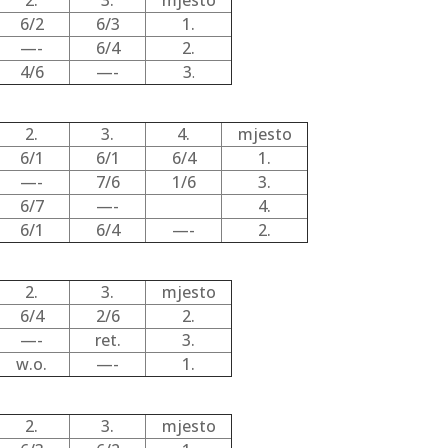
2.
3.
mjesto
6/2
6/3
1.
—-
6/4
2.
4/6
—-
3
.
2.
3.
4.
mjesto
6/1
6/1
6/4
1.
—-
7/6
1/6
3.
6/7
—-
4.
6/1
6/4
—-
2.
2.
3.
mjesto
6/4
2/6
2.
—-
ret.
3.
w.o.
—-
1.
2.
3.
mjesto