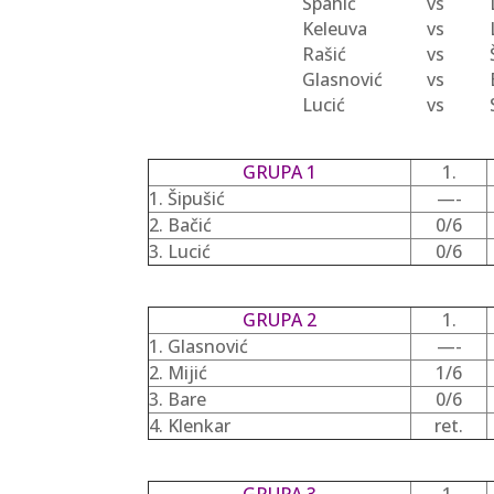
Spahić
vs
Keleuva
vs
Rašić
vs
Glasnović
vs
Lucić
vs
GRUPA 1
1.
1. Šipušić
—-
2. Bačić
0/6
3. Lucić
0/6
GRUPA 2
1.
1. Glasnović
—-
2. Mijić
1/6
3. Bare
0/6
4. Klenkar
ret.