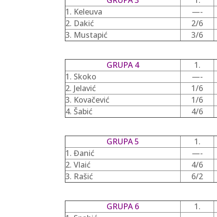
GRUPA 3
1.
1. Keleuva
—-
2. Dakić
2/6
3. Mustapić
3/6
GRUPA 4
1.
1. Skoko
—-
2. Jelavić
1/6
3. Kovačević
1/6
4. Šabić
4/6
GRUPA 5
1.
1. Đanić
—-
2. Vlaić
4/6
3. Rašić
6/2
GRUPA 6
1.