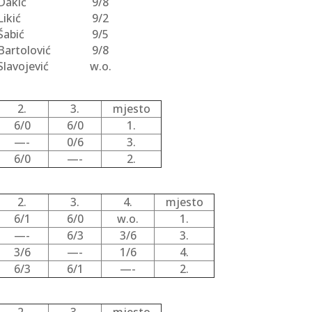
Dakić
9/8
Likić
9/2
Šabić
9/5
Bartolović
9/8
Slavojević
w.o.
2.
3.
mjesto
6/0
6/0
1.
—-
0/6
3.
6/0
—-
2.
2.
3.
4.
mjesto
6/1
6/0
w.o.
1.
—-
6/3
3/6
3.
3/6
—-
1/6
4.
6/3
6/1
—-
2.