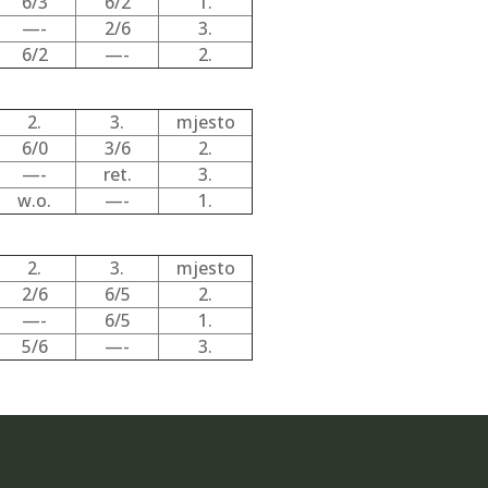
6/3
6/2
1.
—-
2/6
3.
6/2
—-
2.
2.
3.
mjesto
6/0
3/6
2.
—-
ret.
3.
w.o.
—-
1.
2.
3.
mjesto
2/6
6/5
2.
—-
6/5
1.
5/6
—-
3.