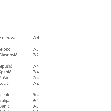
Keleuva
7/4
Skoko
7/3
Glasnović
7/2
Šipušić
7/4
Spahić
7/4
Rašić
7/4
Lucić
7/2
Klenkar
9/4
Balija
9/4
Đanić
9/5