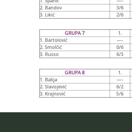
1. Spahić
—-
2. Bandov
3/6
3. Likić
2/6
GRUPA 7
1.
1. Bartolović
—-
2. Smolčić
0/6
3. Russo
6/3
GRUPA 8
1.
1. Balija
—-
2. Slavojević
6/2
3. Krajnović
5/6