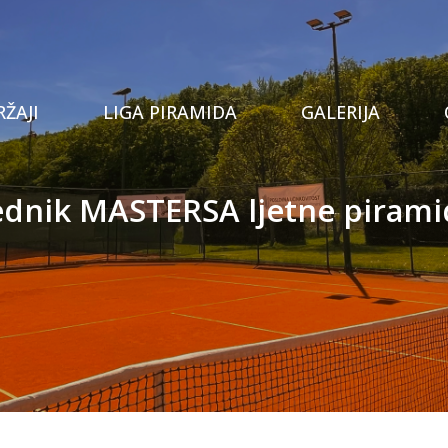
Tenis
ŽAJI
LIGA PIRAMIDA
GALERIJA
Prostor za proslave
Stolni tenis
nik MASTERSA ljetne pirami
Privatna teretana
Padel