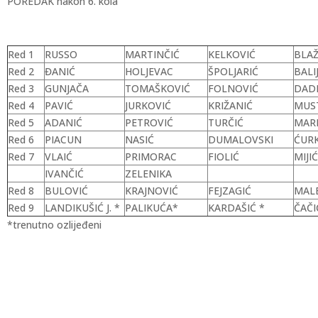
POREDAK nakon 6. kola
Red 1
RUSSO
MARTINČIĆ
KELKOVIĆ
BLA
Red 2
ĐANIĆ
HOLJEVAC
ŠPOLJARIĆ
BALI
Red 3
GUNJAČA
TOMAŠKOVIĆ
FOLNOVIĆ
DAD
Red 4
PAVIĆ
JURKOVIĆ
KRIŽANIĆ
MUS
Red 5
ADANIĆ
PETROVIĆ
TURČIĆ
MAR
Red 6
PIACUN
NASIĆ
DUMALOVSKI
ĆUR
Red 7
VLAIĆ
PRIMORAC
FIOLIĆ
MIJIĆ
IVANČIĆ
ZELENIKA
Red 8
BULOVIĆ
KRAJNOVIĆ
FEJZAGIĆ
MALE
Red 9
LANDIKUŠIĆ J. *
PALIKUĆA*
KARDAŠIĆ *
ČAČI
*trenutno ozlijeđeni