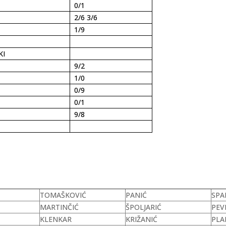
0/1
2/6 3/6
1/9
KI
9/2
1/0
0/9
0/1
9/8
TOMAŠKOVIĆ
PANIĆ
SPA
MARTINČIĆ
ŠPOLJARIĆ
PEV
KLENKAR
KRIŽANIĆ
PLA