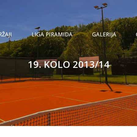
Tenis
ŽAJI
LIGA PIRAMIDA
GALERIJA
Prostor za proslave
Stolni tenis
19. KOLO 2013/14
Privatna teretana
Padel