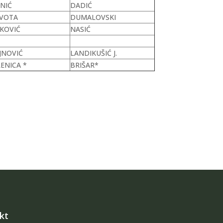
NIĆ
DADIĆ
VOTA
DUMALOVSKI
KOVIĆ
NASIĆ
JNOVIĆ
LANDIKUŠIĆ J.
ENICA *
BRIŠAR*
kt