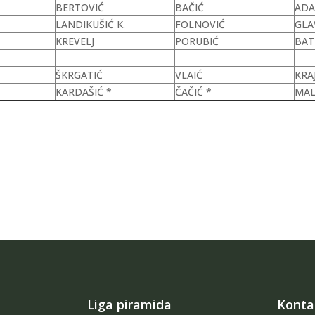
BERTOVIĆ
BAČIĆ
ADA
LANDIKUŠIĆ K.
FOLNOVIĆ
GLA
KREVELJ
PORUBIĆ
BAT
ŠKRGATIĆ
VLAIĆ
KRA
KARDAŠIĆ *
ČAČIĆ *
MAL
Liga piramida
Konta