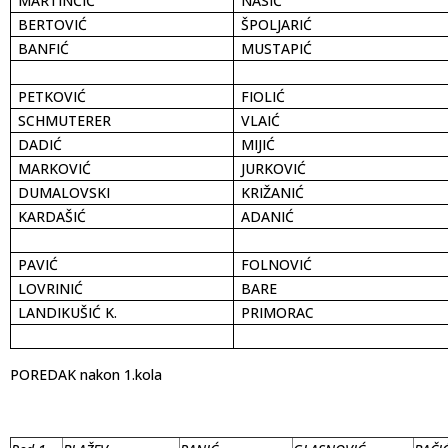
MARTINČIĆ
NASIĆ
BERTOVIĆ
ŠPOLJARIĆ
BANFIĆ
MUSTAPIĆ
PETKOVIĆ
FIOLIĆ
SCHMUTERER
VLAIĆ
DADIĆ
MIJIĆ
MARKOVIĆ
JURKOVIĆ
DUMALOVSKI
KRIŽANIĆ
KARDAŠIĆ
ADANIĆ
PAVIĆ
FOLNOVIĆ
LOVRINIĆ
BARE
LANDIKUŠIĆ K.
PRIMORAC
POREDAK nakon 1.kola