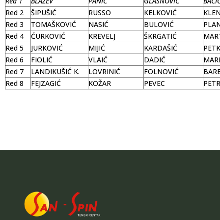
Red 1
BLAŽEV
PANIĆ
GLASNOVIĆ
BAČI
Red 2
ŠIPUŠIĆ
RUSSO
KELKOVIĆ
KLE
Red 3
TOMAŠKOVIĆ
NASIĆ
BULOVIĆ
PLAN
Red 4
ĆURKOVIĆ
KREVELJ
ŠKRGATIĆ
MAR
Red 5
JURKOVIĆ
MIJIĆ
KARDAŠIĆ
PETK
Red 6
FIOLIĆ
VLAIĆ
DADIĆ
MAR
Red 7
LANDIKUŠIĆ K.
LOVRINIĆ
FOLNOVIĆ
BAR
Red 8
FEJZAGIĆ
KOŽAR
PEVEC
PETR